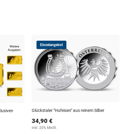
Einzelangebot
Öst
"Na
5,
steu
Glückstaler "Hufeisen" aus reinem Silber
lusiven
34,90 €
inkl. 20% MwSt.