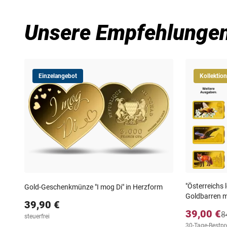
Unsere Empfehlunge
Einzelangebot
Kollektion
"Österreichs 
Gold-Geschenkmünze "I mog Di" in Herzform
Goldbarren m
39,90 €
39,00 €
8
steuerfrei
30-Tage-Bestpre