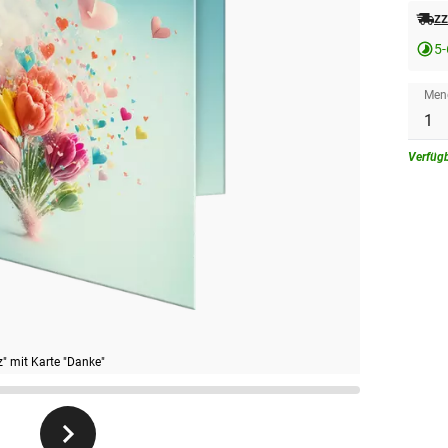
zz
5
Men
Verfüg
" mit Karte "Danke"