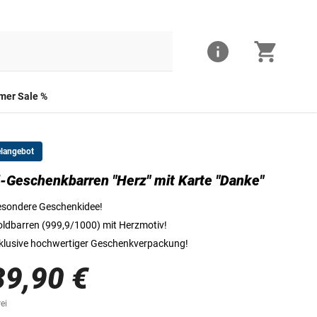
er Sale %
elangebot
-Geschenkbarren "Herz" mit Karte "Danke"
Gold-Geschenkbarren "Herz" mit Karte "Danke"
sondere Geschenkidee!
ldbarren (999,9/1000) mit Herzmotiv!
klusive hochwertiger Geschenkverpackung!
39,90 €
ei