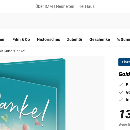
Über IMM
Neuheiten
Frei Haus
men
Film & Co
Historisches
Zubehör
Geschenke
% Summ
it Karte "Danke"
Einz
Gold
Be
Go
In
1
steuerfr