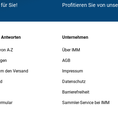
ür Sie!
Profitieren Sie von uns
 Antworten
Unternehmen
von A-Z
Über IMM
agen
AGB
 um den Versand
Impressum
nd
Datenschutz
Barrierefreiheit
ormular
Sammler-Service bei IMM