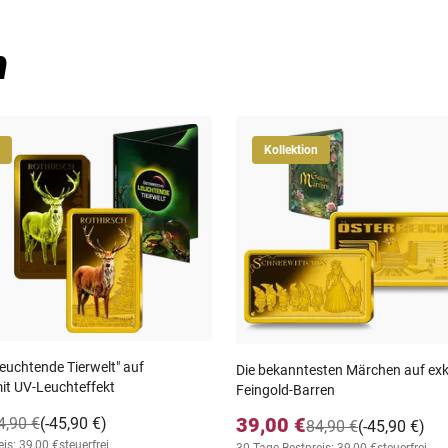
n
Kollektion
leuchtende Tierwelt" auf
Die bekanntesten Märchen auf exk
it UV-Leuchteffekt
Feingold-Barren
39,00 €
4,90 €
(-45,90 €)
84,90 €
(-45,90 €)
is: 39,00 €
steuerfrei