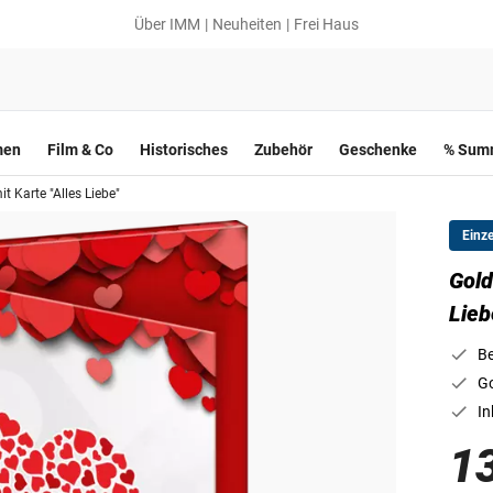
Über IMM
Neuheiten
Frei Haus
men
Film & Co
Historisches
Zubehör
Geschenke
% Summ
t Karte "Alles Liebe"
Einz
Gold
Lieb
Be
Go
In
1