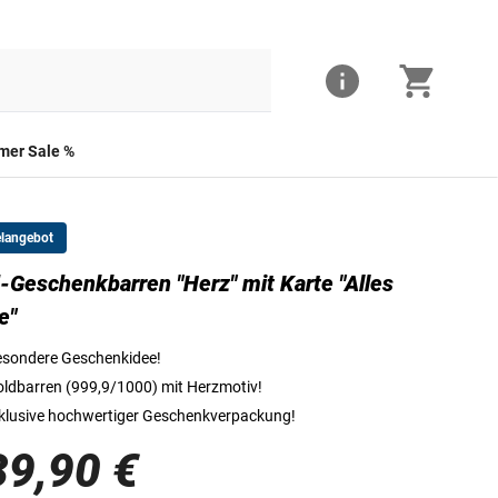
er Sale %
elangebot
-Geschenkbarren "Herz" mit Karte "Alles
Gold-Geschenkbarren "Herz" mit Karte "Alles Liebe"
e"
sondere Geschenkidee!
ldbarren (999,9/1000) mit Herzmotiv!
klusive hochwertiger Geschenkverpackung!
39,90 €