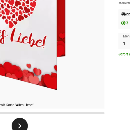
steuerfr
zz
3-
Men
Sofort 
it Karte "Alles Liebe"