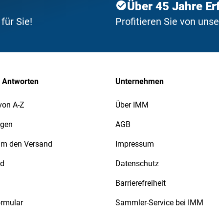
Über 45 Jahre Er
ür Sie!
Profitieren Sie von uns
 Antworten
Unternehmen
von A-Z
Über IMM
agen
AGB
 um den Versand
Impressum
nd
Datenschutz
Barrierefreiheit
ormular
Sammler-Service bei IMM