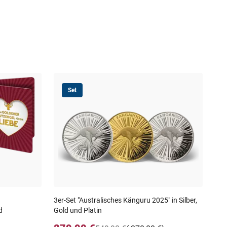
Set
Ein
HAU
49
inkl
3er-Set "Australisches Känguru 2025" in Silber,
d
Gold und Platin