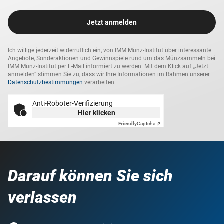
Jetzt anmelden
Ich willige jederzeit widerruflich ein, von IMM Münz-Institut über interessante
Angebote, Sonderaktionen und Gewinnspiele rund um das Münzsammeln bei
IMM Münz-Institut per E-Mail informiert zu werden. Mit dem Klick auf „Jetzt
anmelden“ stimmen Sie zu, dass wir Ihre Informationen im Rahmen unserer
Datenschutzbestimmungen
verarbeiten.
Anti-Roboter-Verifizierung
Hier klicken
Friendly
Captcha ⇗
Darauf können Sie sich
verlassen