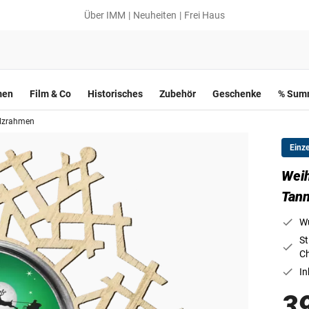
Über IMM
Neuheiten
Frei Haus
men
Film & Co
Historisches
Zubehör
Geschenke
% Summ
olzrahmen
Einz
Weih
Tann
Wu
St
Ch
In
3