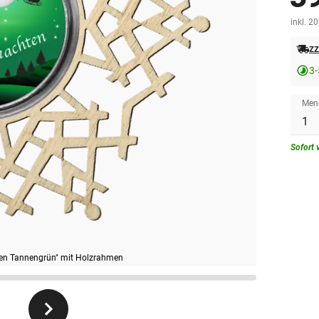
inkl. 2
zz
3-
Men
Sofort 
en Tannengrün" mit Holzrahmen