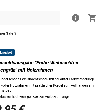
er Sale %
elangebot
nachtsausgabe "Frohe Weihnachten
Die Vorderseite der Weihnachtsausgabe
engrün" mit Holzrahmen
nderschönes Weihnachtsmotiv mit brillanter Farbveredelung!
ilvoller Holzrahmen mit praktischer Kordel zum Aufhängen am
ristbaum!
klusiver hochwertiger Box zur Aufbewahrung!
9,95 €