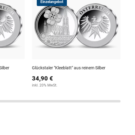
Einzelangebot
"Ös
Gol
39
30-T
Silber
Glückstaler "Kleeblatt" aus reinem Silber
34,90 €
inkl. 20% MwSt.