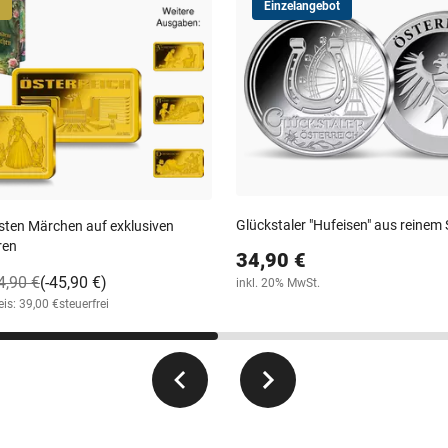
Einzelangebot
Glückstaler "Hufeisen" aus reinem 
sten Märchen auf exklusiven
ren
34,90 €
4,90 €
(-45,90 €)
inkl. 20% MwSt.
is: 39,00 €
steuerfrei