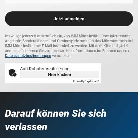
Jetzt anmelden
Ich willige jederzeit widerruflich ein, von IMM Münz-Institut über interessante
Angebote, Sonderaktionen und Gewinnspiele rund um das Münzsammeln bei
IMM Münz-Institut per E-Mail informiert zu werden. Mit dem Klick auf „Jetzt
anmelden“ stimmen Sie zu, dass wir Ihre Informationen im Rahmen unserer
Datenschutzbestimmungen
verarbeiten.
Anti-Roboter-Verifizierung
Hier klicken
Friendly
Captcha ⇗
Darauf können Sie sich
verlassen