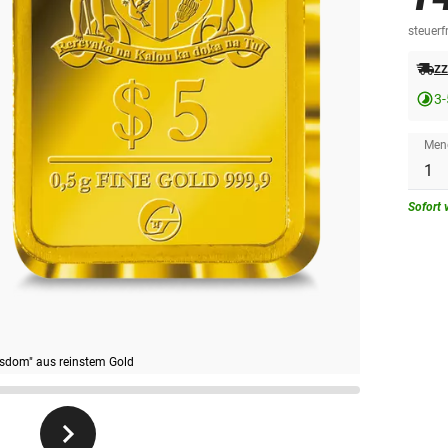
steuerfr
zz
3-
Men
Sofort 
nsdom" aus reinstem Gold