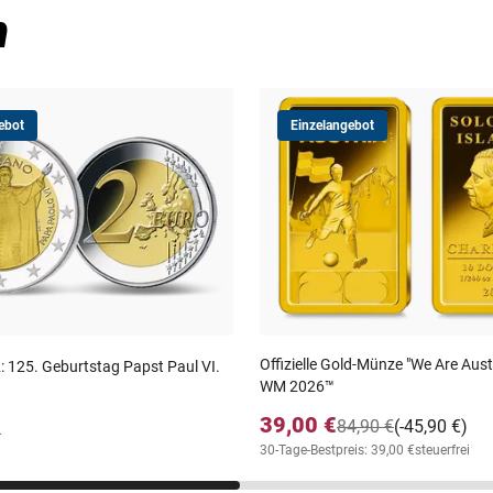
n
ebot
Einzelangebot
Offizielle Gold-Münze "We Are Aust
: 125. Geburtstag Papst Paul VI.
WM 2026™
39,00 €
84,90 €
(-45,90 €)
.
30-Tage-Bestpreis: 39,00 €
steuerfrei