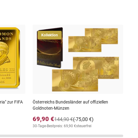
Kollektion
Die
Fei
39
30-T
ria" zur FIFA
Österreichs Bundesländer auf offiziellen
Goldnoten-Münzen
69,90 €
144,90 €
(-75,00 €)
30-Tage-Bestpreis: 69,90 €
steuerfrei