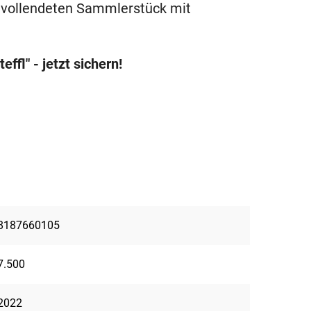
mvollendeten Sammlerstück mit
fl" - jetzt sichern!
8187660105
7.500
2022