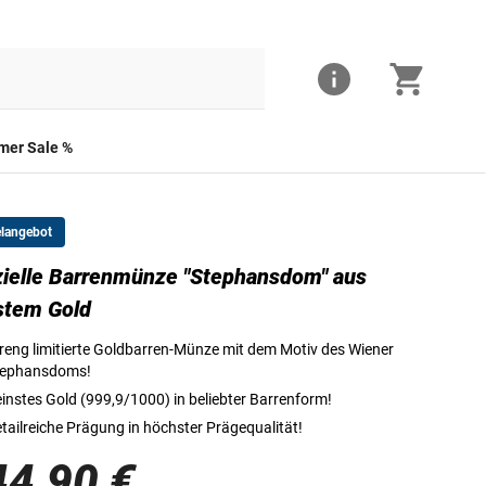
er Sale %
elangebot
zielle Barrenmünze "Stephansdom" aus
Die Vorderseite der Barrenmünze
stem Gold
reng limitierte Goldbarren-Münze mit dem Motiv des Wiener
tephansdoms!
instes Gold (999,9/1000) in beliebter Barrenform!
tailreiche Prägung in höchster Prägequalität!
44,90 €