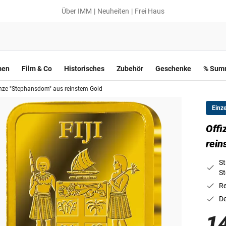
Über IMM
Neuheiten
Frei Haus
men
Film & Co
Historisches
Zubehör
Geschenke
% Summ
ünze "Stephansdom" aus reinstem Gold
Einz
Offi
rein
St
S
Re
De
1