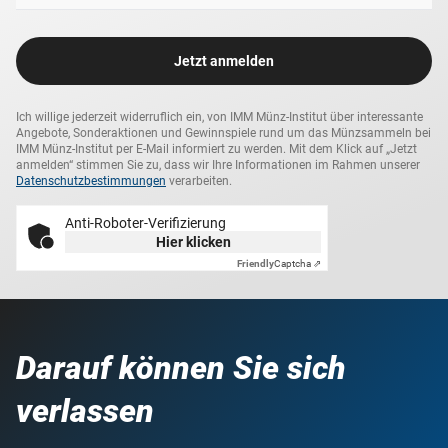
Jetzt anmelden
Ich willige jederzeit widerruflich ein, von IMM Münz-Institut über interessante
Angebote, Sonderaktionen und Gewinnspiele rund um das Münzsammeln bei
IMM Münz-Institut per E-Mail informiert zu werden. Mit dem Klick auf „Jetzt
anmelden“ stimmen Sie zu, dass wir Ihre Informationen im Rahmen unserer
Datenschutzbestimmungen
verarbeiten.
Anti-Roboter-Verifizierung
Hier klicken
Friendly
Captcha ⇗
Darauf können Sie sich
verlassen