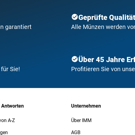
Geprüfte Qualitä
n garantiert
Alle Münzen werden von 
Über 45 Jahre Er
ür Sie!
Profitieren Sie von uns
 Antworten
Unternehmen
von A-Z
Über IMM
agen
AGB