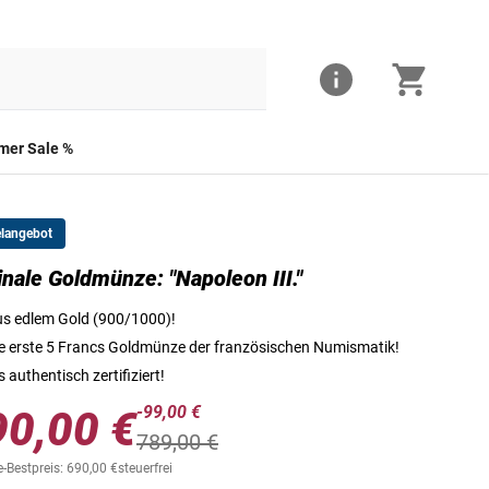
er Sale %
elangebot
inale Goldmünze: "Napoleon III."
Originale Goldmünze: "Napoleon III."
s edlem Gold (900/1000)!
e erste 5 Francs Goldmünze der französischen Numismatik!
s authentisch zertifiziert!
-99,00 €
90,00 €
789,00 €
-Bestpreis: 690,00 €
steuerfrei