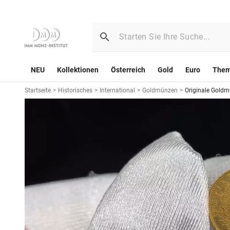
NEU
Kollektionen
Österreich
Gold
Euro
The
Startseite
>
Historisches
>
International
>
Goldmünzen
>
Originale Goldmü