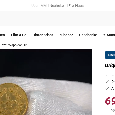
Über IMM
Neuheiten
Frei Haus
men
Film & Co
Historisches
Zubehör
Geschenke
% Summ
nze: "Napoleon III."
Einz
Orig
Au
Di
Al
6
30-Tage