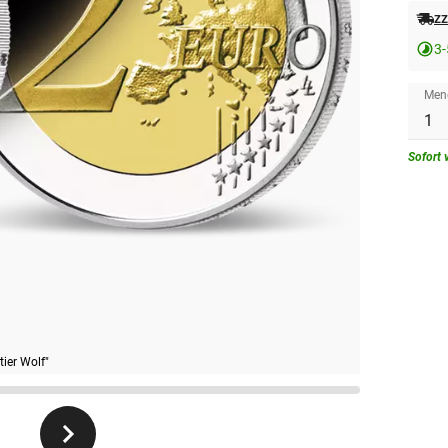
zz
3-
Men
Sofort 
tier Wolf"