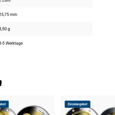
2 Euro
25,75 mm
8,50 g
3-5 Werktage
n
ebot
Einzelangebot