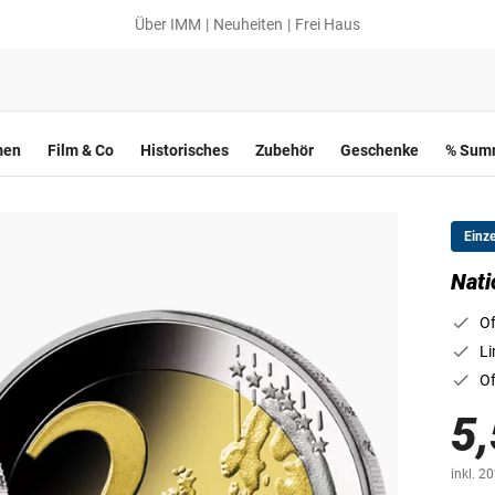
Über IMM
Neuheiten
Frei Haus
men
Film & Co
Historisches
Zubehör
Geschenke
% Summ
Einz
Nati
Of
Li
Of
5,
inkl. 2