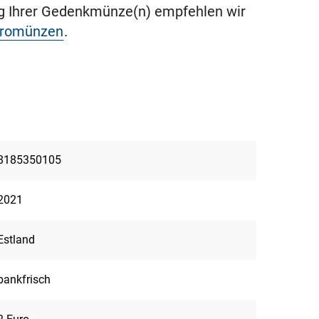
ng Ihrer Gedenkmünze(n) empfehlen wir
uromünzen
.
8185350105
2021
Estland
bankfrisch