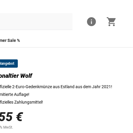
er Sale %
elangebot
onaltier Wolf
Die Vorderseite der 2-Euro-Münze
fizielle 2-Euro-Gedenkmünze aus Estland aus dem Jahr 2021!
mitierte Auflage!
fizielles Zahlungsmittel!
55 €
0% MwSt.