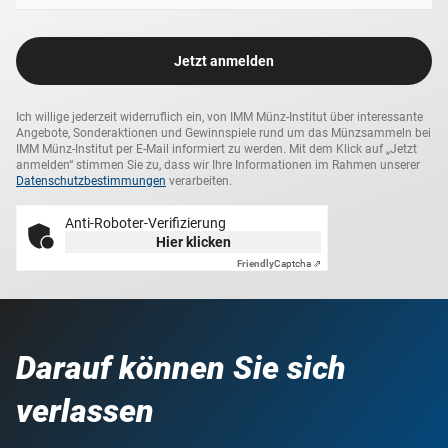
Jetzt anmelden
Ich willige jederzeit widerruflich ein, von IMM Münz-Institut über interessante
Angebote, Sonderaktionen und Gewinnspiele rund um das Münzsammeln bei
IMM Münz-Institut per E-Mail informiert zu werden. Mit dem Klick auf „Jetzt
anmelden“ stimmen Sie zu, dass wir Ihre Informationen im Rahmen unserer
Datenschutzbestimmungen
verarbeiten.
Anti-Roboter-Verifizierung
Hier klicken
Friendly
Captcha ⇗
Darauf können Sie sich
verlassen