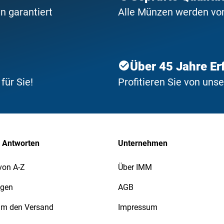
n garantiert
Alle Münzen werden von 
Über 45 Jahre Er
ür Sie!
Profitieren Sie von uns
 Antworten
Unternehmen
von A-Z
Über IMM
agen
AGB
 um den Versand
Impressum