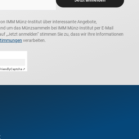
Jetzt anmelden
n, von IMM Münz-Institut über interessante Angebote,
und um das Münzsammeln bei IMM Münz-Institut per E-Mail
auf „Jetzt anmelden“ stimmen Sie zu, dass wir Ihre Informationen
stimmungen
verarbeiten.
Friendly
Captcha ⇗
t