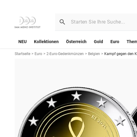
NEU
Kollektionen
Österreich
Gold
Euro
The
Startseite
>
Euro
>
2-Euro-Gedenkmünzen
>
Belgien
>
Kampf gegen den Kr