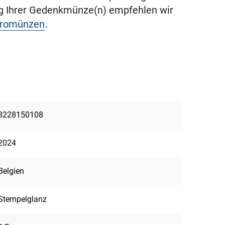
ng Ihrer Gedenkmünze(n) empfehlen wir
uromünzen
.
8228150108
2024
Belgien
Stempelglanz