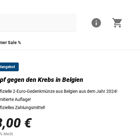
er Sale %
elangebot
f gegen den Krebs in Belgien
Die Vorderseite der 2-Euro-Münze
fizielle 2-Euro-Gedenkmünze aus Belgien aus dem Jahr 2024!
mitierte Auflage!
fizielles Zahlungsmittel!
8,00 €
0% MwSt.