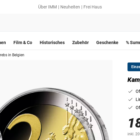
Über IMM
Neuheiten
Frei Haus
men
Film & Co
Historisches
Zubehör
Geschenke
% Summ
ebs in Belgien
Einz
Kamp
Of
Li
Of
1
inkl. 2