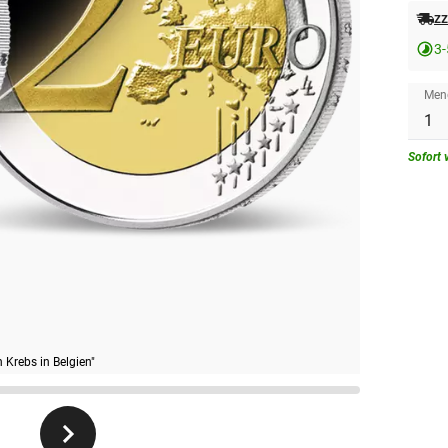
zz
3-
Men
Sofort 
Krebs in Belgien"