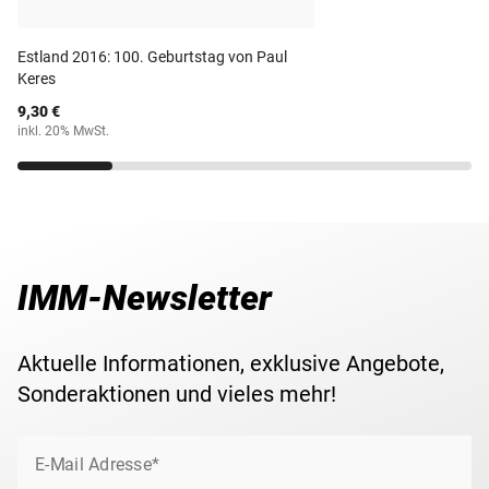
aus dem Jahr 2023 wurde zum Thema "Jugendstil in
Brüssel" verausgabt.
Maße
25,75 mm
Estland 2016: 100. Geburtstag von Paul
Keres
Ihre 2-Euro-Gedenkmünze erhalten Sie in einer
Gewicht
8,50 g
9,30 €
schützenden Münz-Kapsel zugesandt. Für eine
inkl. 20% MwSt.
komfortable und sichere Verwahrung Ihrer
Lieferzeit
3-5 Werktage
Gedenkmünze(n) empfehlen wir das passende
Aufbewahrungsalbum für 2-Euromünzen
.
IMM-Newsletter
Aktuelle Informationen, exklusive Angebote,
Sonderaktionen und vieles mehr!
E-Mail Adresse*