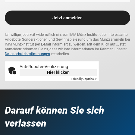
Jetzt anmelden
Ich willige jederzeit widerruflich ein, von IMM Münz-Institut über interessante
Angebote, Sonderaktionen und Gewinnspiele rund um das Münzsammeln bei
IMM Münz-Institut per E-Mail informiert zu werden. Mit dem Klick auf „Jetzt
anmelden“ stimmen Sie zu, dass wir Ihre Informationen im Rahmen unserer
Datenschutzbestimmungen
verarbeiten.
Anti-Roboter-Verifizierung
Hier klicken
Friendly
Captcha ⇗
Darauf können Sie sich
verlassen