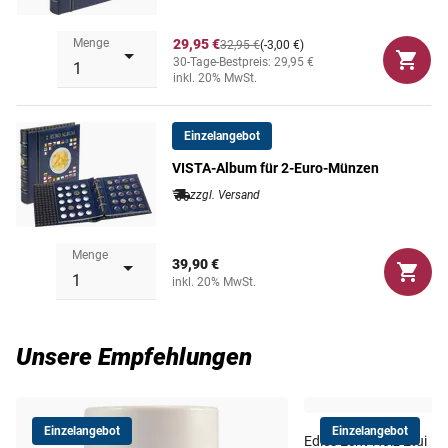
Inhalt pro Packung: 2 Blätter für je 20 Münzen
Menge
29,95 €
32,95 €
(-3,00 €)
30-Tage-Bestpreis: 29,95 €
inkl. 20% MwSt.
Einzelangebot
VISTA-Album für 2-Euro-Münzen
zzgl. Versand
Menge
39,90 €
inkl. 20% MwSt.
Unsere Empfehlungen
Einzelangebot
Einzelangebot
Edles Echt-Holz Etui