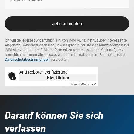
Jetzt anmelden
Ich willige jederzeit widerruflich ein, von IMM Münz-Institut über interessante
Angebote, Sonderaktionen und Gewinnspiele rund um das Münzsammeln bei
IMM Münz-Institut per E-Mail informiert zu werden. Mit dem Klick auf „Jetzt
anmelden“ stimmen Sie zu, dass wir Ihre Informationen im Rahmen unserer
Datenschutzbestimmungen
verarbeiten.
Anti-Roboter-Verifizierung
Hier klicken
Friendly
Captcha ⇗
Darauf können Sie sich
verlassen