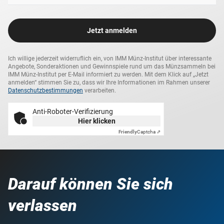
Jetzt anmelden
Ich willige jederzeit widerruflich ein, von IMM Münz-Institut über interessante
Angebote, Sonderaktionen und Gewinnspiele rund um das Münzsammeln bei
IMM Münz-Institut per E-Mail informiert zu werden. Mit dem Klick auf „Jetzt
anmelden“ stimmen Sie zu, dass wir Ihre Informationen im Rahmen unserer
Datenschutzbestimmungen
verarbeiten.
Anti-Roboter-Verifizierung
Hier klicken
Friendly
Captcha ⇗
Darauf können Sie sich
verlassen