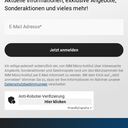
Aktuelle Informationen, exklusive Angebote,
welche Ihnen mit einer
Preisersparnis von jeweils
10,00 €
,
stilvollen Aufbewahrung sowie ein Echtheits-Zertifikat zu
Sonderaktionen und vieles mehr!
also um nur
124,90 €
(statt
134,90 €
im Einzelverkauf) in
jeder Ausgabe!
monatlichen Abständen und mit
garantiertem
Rückgaberecht
Strenge Limitierung
von 14 Tagen ab Erhalt bequem nach
E-Mail Adresse*
Hause geschickt werden. So sammeln Sie Ihre Kollektion
Die Kollektion "Altes Ägypten" ist weltweit auf nur 9.999
einfach und
komplette Kollektionen streng limitiert.
ohne Risiko!
Die regelmäßigen Belieferungen
können Sie selbstverständlich jederzeit pausieren oder
ganz beenden - ein Anruf oder eine kurze E-Mail genügt!
Jetzt anmelden
Erleben Sie die Faszination Ägyptens im Glanz reines
Ich willige jederzeit widerruflich ein, von IMM Münz-Institut über interessante
Goldes - sichern Sie sich jetzt Ihre Kollektion!
Angebote, Sonderaktionen und Gewinnspiele rund um das Münzsammeln bei
IMM Münz-Institut per E-Mail informiert zu werden. Mit dem Klick auf „Jetzt
anmelden“ stimmen Sie zu, dass wir Ihre Informationen im Rahmen unserer
Datenschutzbestimmungen
verarbeiten.
Anti-Roboter-Verifizierung
Hier klicken
Friendly
Captcha ⇗