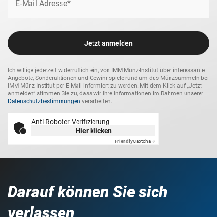
E-Mail Adresse*
Jetzt anmelden
Ich willige jederzeit widerruflich ein, von IMM Münz-Institut über interessante
Angebote, Sonderaktionen und Gewinnspiele rund um das Münzsammeln bei
IMM Münz-Institut per E-Mail informiert zu werden. Mit dem Klick auf „Jetzt
anmelden“ stimmen Sie zu, dass wir Ihre Informationen im Rahmen unserer
Datenschutzbestimmungen
verarbeiten.
Anti-Roboter-Verifizierung
Hier klicken
Friendly
Captcha ⇗
Darauf können Sie sich
verlassen