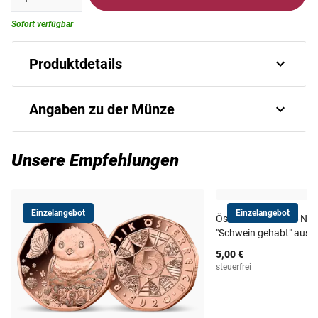
Sofort verfügbar
Produktdetails
Das numismatische Highlight zu Ehren
Angaben zu der Münze
unserer Demokratie!
"Österreich ist eine demokratische Republik. Ihr Recht geht
Art.-Nr.
8196170104
Unsere Empfehlungen
vom Volk aus." Der erste Artikel der österreichischen
Bundesverfassung ist das Fundament, auf der unser
Auflage
50.000
schönes Heimatland gebaut ist. In politisch und
Einzelangebot
Einzelangebot
wirtschaftlich unsicheren Zeiten ist es wichtig, sich diese
Österreichs 5-Euro-Ne
Ausgabejahr
2022
"Schwein gehabt" aus 
Grundsätze bewusst zu machen. Genau das tut die
sensationelle Silbermünze aus Österreich!
5,00 €
steuerfrei
Ausgabeland
Österreich
Österreichs 5-Euro-Silbermünze
Die in der Qualität Handegehoben geprägte 5-Euro-
Material
Silber (925/1000)