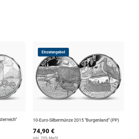
Einzelangebot
10-
10
steu
terreich"
10-Euro-Silbermünze 2015 "Burgenland" (PP)
74,90 €
inkl. 20% MwSt.