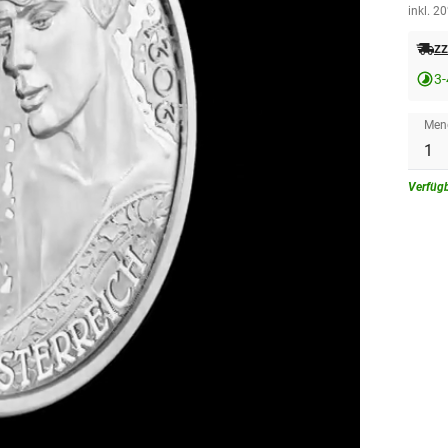
inkl. 2
zz
3
Men
Verfüg