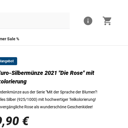
er Sale %
elangebot
uro-Silbermünze 2021 "Die Rose" mit
10-Euro-Silbermünze 2021 "Die Rose" mit Teilkolorierung
kolorierung
denkmünze aus der Serie "Mit der Sprache der Blumen"!
les Silber (925/1000) mit hochwertiger Teilkolorierung!
vergängliche Rose als wunderschöne Geschenkidee!
9,90 €