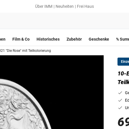
Über IMM
Neuheiten
Frei Haus
men
Film & Co
Historisches
Zubehör
Geschenke
% Summ
21 "Die Rose" mit Teilkolorierung
Einz
10-E
Teil
Ge
Ed
Un
6