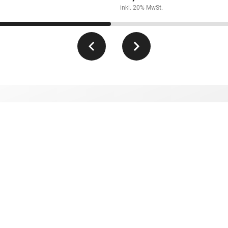
inkl. 20% MwSt.
 Sonderaktionen und
E-Mail Adresse*
Ich willige jederzeit widerruflich ei
Sonderaktionen und Gewinnspiele r
informiert zu werden. Mit dem Klick 
im Rahmen unserer
Datenschutzbe