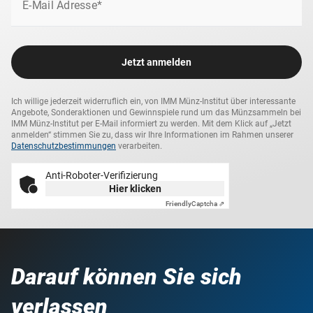
E-Mail Adresse*
Jetzt anmelden
Ich willige jederzeit widerruflich ein, von IMM Münz-Institut über interessante
Angebote, Sonderaktionen und Gewinnspiele rund um das Münzsammeln bei
IMM Münz-Institut per E-Mail informiert zu werden. Mit dem Klick auf „Jetzt
anmelden“ stimmen Sie zu, dass wir Ihre Informationen im Rahmen unserer
Datenschutzbestimmungen
verarbeiten.
Anti-Roboter-Verifizierung
Hier klicken
Friendly
Captcha ⇗
Darauf können Sie sich
verlassen