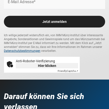
E-Mail Adresse*
Jetzt anmelden
Ich willige jederzeit widerruflich ein, von IMM Münz-Institut über interessante
Angebote, Sonderaktionen und Gewinnspiele rund um das Münzsammeln bei
IMM Münz-Institut per E-Mail informiert zu werden. Mit dem Klick auf „Jetzt
anmelden“ stimmen Sie zu, dass wir Ihre Informationen im Rahmen unserer
Datenschutzbestimmungen
verarbeiten.
Anti-Roboter-Verifizierung
Hier klicken
Friendly
Captcha ⇗
Darauf können Sie sich
verlassen