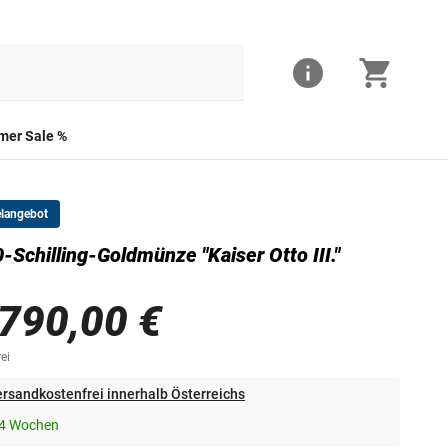
er Sale %
elangebot
-Schilling-Goldmünze "Kaiser Otto III."
Die Vorderseite der 1000-Schilling-Goldmünze
.790,00 €
ei
rsandkostenfrei innerhalb Österreichs
-4 Wochen