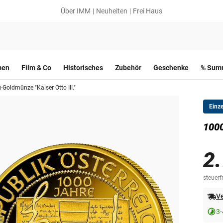
Über IMM
Neuheiten
Frei Haus
men
Film & Co
Historisches
Zubehör
Geschenke
% Summ
-Goldmünze "Kaiser Otto III."
Einz
1000
2
steuerfr
Ve
3