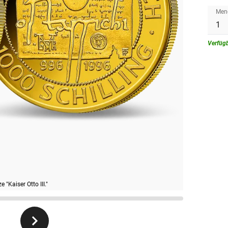
Men
Verfüg
"Kaiser Otto III."