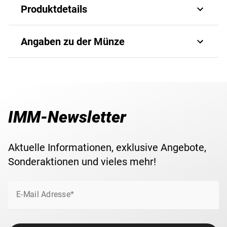
Produktdetails
500-Schilling-Gedenkmünze aus dem Jahr 1993
Angaben zu der Münze
Ausgabethema: "Rudolph II."
8,11 g edles Gold (995/1000)
Art.-Nr.
8126260108
Bester Erhaltungsgrad "Polierte Platte"
Durchmesser von 22 mm
Auflage
50.000
IMM-Newsletter
Ausgabejahr
1993
Aktuelle Informationen, exklusive Angebote,
Ausgabeland
Österreich
Sonderaktionen und vieles mehr!
Material
Gold (995/1000)
E-Mail Adresse*
Prägequalität /
Polierte Platte
Erhaltung