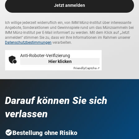
Jetzt anmelden
Nennwert
500 Schilling
Ich willige jederzeit widerruflich ein, von IMM Münz-Institut über interessante
Maße
22 mm
Angebote, Sonderaktionen und Gewinnspiele rund um das Münzsammeln bei
IMM Münz-Institut per E-Mail informiert zu werden. Mit dem Klick auf „Jetzt
anmelden“ stimmen Sie zu, dass wir Ihre Informationen im Rahmen unserer
Datenschutzbestimmungen
verarbeiten.
Gewicht
8,11 g
Anti-Roboter-Verifizierung
Lieferzeit
3-4 Wochen
Hier klicken
Friendly
Captcha ⇗
Darauf können Sie sich
verlassen
Bestellung ohne Risiko