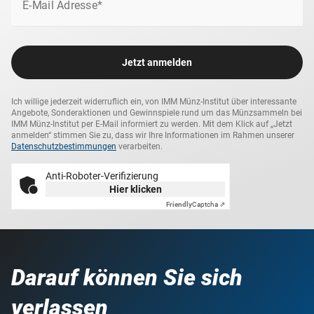
rund 49 Sprachen übersetzt wurden. Insgesamt erhielt der
E-Mail Adresse*
Neurologe und Psychiater über 29 Ehrendoktorate
Prägequalität /
Polierte Platte
weltweit.
Erhaltung
Jetzt anmelden
Nennwert
50 Euro
Ich willige jederzeit widerruflich ein, von IMM Münz-Institut über interessante
Maße
22,00 mm
Angebote, Sonderaktionen und Gewinnspiele rund um das Münzsammeln bei
IMM Münz-Institut per E-Mail informiert zu werden. Mit dem Klick auf „Jetzt
anmelden“ stimmen Sie zu, dass wir Ihre Informationen im Rahmen unserer
Datenschutzbestimmungen
verarbeiten.
Gewicht
7,89 g
Anti-Roboter-Verifizierung
Lieferzeit
3-4 Wochen
Hier klicken
Friendly
Captcha ⇗
Darauf können Sie sich
verlassen