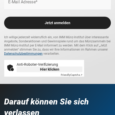
E-Mail Adresse*
Jetzt anmelden
Ich willige jederzeit widerruflich ein, von IMM Münz-Institut über interessante
Angebote, Sonderaktionen und Gewinnspiele rund um das Münzsammeln bei
IMM Münz-Institut per E-Mail informiert zu werden. Mit dem Klick auf „Jetzt
anmelden“ stimmen Sie zu, dass wir Ihre Informationen im Rahmen unserer
Datenschutzbestimmungen
verarbeiten.
Anti-Roboter-Verifizierung
Hier klicken
Friendly
Captcha ⇗
Darauf können Sie sich
verlassen