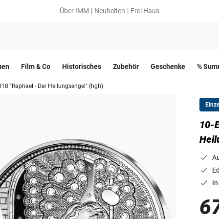
Über IMM
Neuheiten
Frei Haus
men
Film & Co
Historisches
Zubehör
Geschenke
% Summ
18 "Raphael - Der Heilungsengel" (hgh)
Einz
10-E
Heil
Au
Ed
In
6