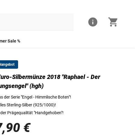
er Sale %
elangebot
uro-Silbermünze 2018 "Raphael - Der
Die Vorderseite der Silbermünze
ungsengel" (hgh)
s der Serie "Engel - Himmlische Boten"!
les Sterling-Silber (925/1000)!
 der Prägequalität "Handgehoben"!
7,90 €