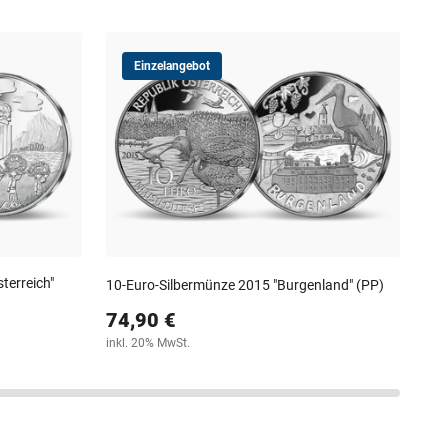
Einzelangebot
10-
10
steu
terreich"
10-Euro-Silbermünze 2015 "Burgenland" (PP)
74,90 €
inkl. 20% MwSt.