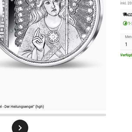
inkl. 2
zz
1
Men
Verfüg
 - Der Heilungsengel" (hgh)