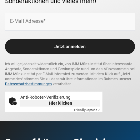
Sonderaktionen und vieles mehr!
York, Wien sowie Tokio erwählt.
E-Mail Adresse*
Jetzt anmelden
Ich willige jederzeit widerruflich ein, von IMM Münz-Institut über interessante
Angebote, Sonderaktionen und Gewinnspiele rund um das Münzsammeln bei
IMM Münz-Institut per E-Mail informiert zu werden. Mit dem Klick auf „Jetzt
anmelden“ stimmen Sie zu, dass wir Ihre Informationen im Rahmen unserer
Datenschutzbestimmungen
verarbeiten.
Anti-Roboter-Verifizierung
Hier klicken
Friendly
Captcha ⇗