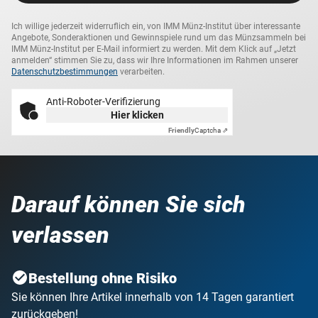
Ich willige jederzeit widerruflich ein, von IMM Münz-Institut über interessante
Angebote, Sonderaktionen und Gewinnspiele rund um das Münzsammeln bei
IMM Münz-Institut per E-Mail informiert zu werden. Mit dem Klick auf „Jetzt
anmelden“ stimmen Sie zu, dass wir Ihre Informationen im Rahmen unserer
Datenschutzbestimmungen
verarbeiten.
Anti-Roboter-Verifizierung
Hier klicken
Friendly
Captcha ⇗
Darauf können Sie sich
verlassen
Bestellung ohne Risiko
Sie können Ihre Artikel innerhalb von 14 Tagen garantiert
zurückgeben!