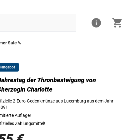
er Sale %
elangebot
Jahrestag der Thronbesteigung von
Die Vorderseite der 2-Euro-Münze
herzogin Charlotte
fizielle 2-Euro-Gedenkmünze aus Luxemburg aus dem Jahr
009!
mitierte Auflage!
fizielles Zahlungsmittel!
55 €