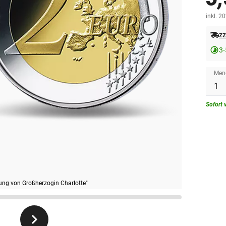
inkl. 2
zz
3-
Men
Sofort 
ung von Großherzogin Charlotte"