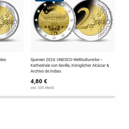
Nat
5,
inkl
 des
Spanien 2024: UNESCO-Weltkulturerbe –
Kathedrale von Sevilla, Königlicher Alcázar &
Archivo de Indias
4,80 €
inkl. 20% MwSt.