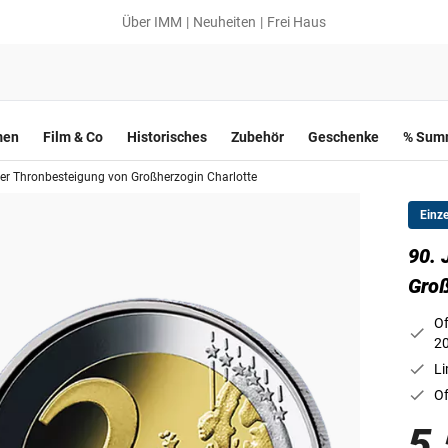
Über IMM
Neuheiten
Frei Haus
men
Film & Co
Historisches
Zubehör
Geschenke
% Summ
der Thronbesteigung von Großherzogin Charlotte
Einz
90. 
Groß
Of
2
Li
Of
5,