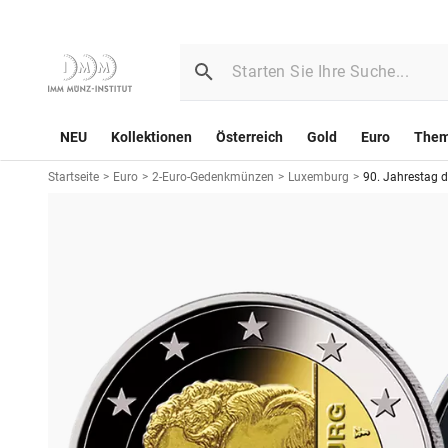
NEU
Kollektionen
Österreich
Gold
Euro
The
Startseite
>
Euro
>
2-Euro-Gedenkmünzen
>
Luxemburg
>
90. Jahrestag 