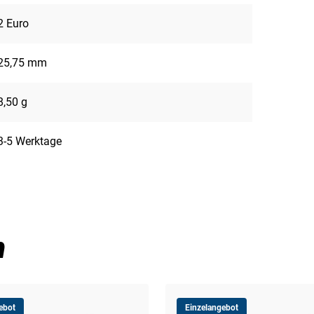
2 Euro
25,75 mm
8,50 g
3-5 Werktage
n
ebot
Einzelangebot