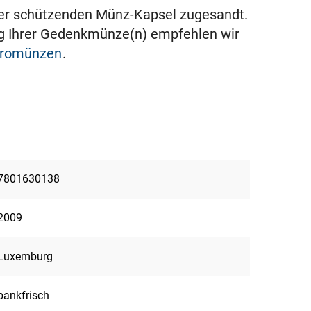
ner schützenden Münz-Kapsel zugesandt.
ng Ihrer Gedenkmünze(n) empfehlen wir
uromünzen
.
7801630138
2009
Luxemburg
bankfrisch