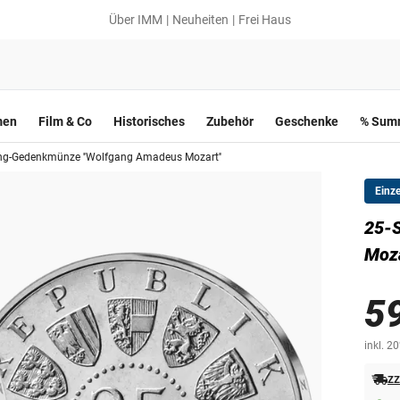
Über IMM
Neuheiten
Frei Haus
men
Film & Co
Historisches
Zubehör
Geschenke
% Summ
ing-Gedenkmünze ''Wolfgang Amadeus Mozart''
Einz
25-S
Moza
5
inkl. 2
zz