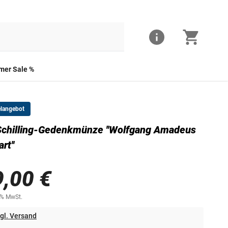
er Sale %
elangebot
chilling-Gedenkmünze ''Wolfgang Amadeus
rt''
9,00 €
0% MwSt.
gl. Versand