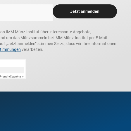
Jetzt anmelden
n, von IMM Münz-Institut über interessante Angebote,
und um das Münzsammeln bei IMM Münz-Institut per E-Mail
auf „Jetzt anmelden“ stimmen Sie zu, dass wir Ihre Informationen
stimmungen
verarbeiten.
Friendly
Captcha ⇗