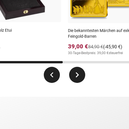
lz Etui
Die bekanntesten Märchen auf exk
Feingold-Barren
39,00 €
84,90 €
(-45,90 €)
.
30-Tage-Bestpreis: 39,00 €
steuerfrei