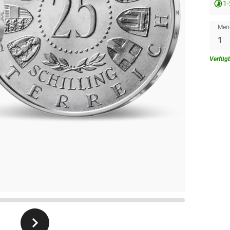
1
Men
Verfüg