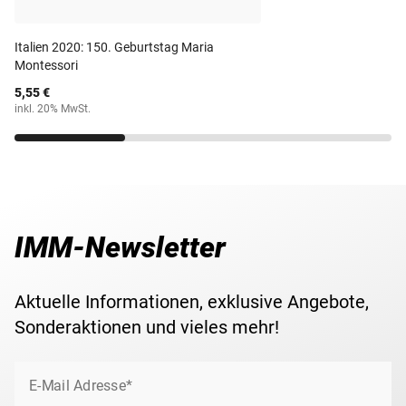
aus dem Jahr 2013 wurde zum Thema ''700. Geburtstag
von Giovanni Boccaccio'' verausgabt.
Maße
25,75 mm
Italien 2020: 150. Geburtstag Maria
Montessori
Ihre 2-Euro-Gedenkmünze erhalten Sie in einer
Gewicht
8,50 g
5,55 €
schützenden Münz-Kapsel zugesandt. Für eine
inkl. 20% MwSt.
komfortable und sichere Verwahrung Ihrer
Lieferzeit
3-5 Werktage
Gedenkmünze(n) empfehlen wir das passende
Aufbewahrungsalbum für 2-Euromünzen
.
IMM-Newsletter
Aktuelle Informationen, exklusive Angebote,
Sonderaktionen und vieles mehr!
E-Mail Adresse*