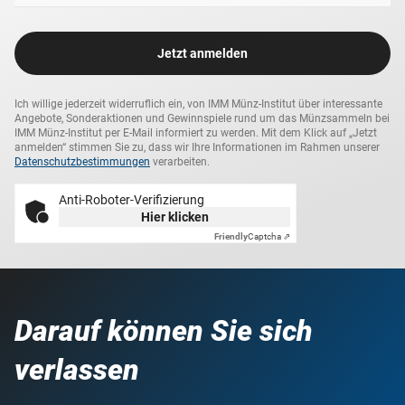
Jetzt anmelden
Ich willige jederzeit widerruflich ein, von IMM Münz-Institut über interessante
Angebote, Sonderaktionen und Gewinnspiele rund um das Münzsammeln bei
IMM Münz-Institut per E-Mail informiert zu werden. Mit dem Klick auf „Jetzt
anmelden“ stimmen Sie zu, dass wir Ihre Informationen im Rahmen unserer
Datenschutzbestimmungen
verarbeiten.
Anti-Roboter-Verifizierung
Hier klicken
Friendly
Captcha ⇗
Darauf können Sie sich
verlassen