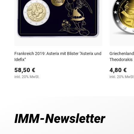
Frankreich 2019: Asterix mit Blister "Asterix und
Griechenland
Idefix"
Theodorakis
58,50 €
4,80 €
inkl. 20% MwSt.
inkl. 20% MwSt
IMM-Newsletter