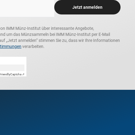
Jetzt anmelden
n, von IMM Münz-Institut über interessante Angebote,
und um das Münzsammeln bei IMM Münz-Institut per E-Mail
auf „Jetzt anmelden“ stimmen Sie zu, dass wir Ihre Informationen
stimmungen
verarbeiten.
Friendly
Captcha ⇗