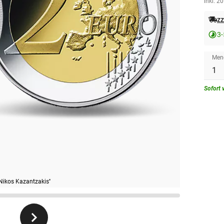
inkl. 2
zz
3-
Men
Sofort 
Nikos Kazantzakis''