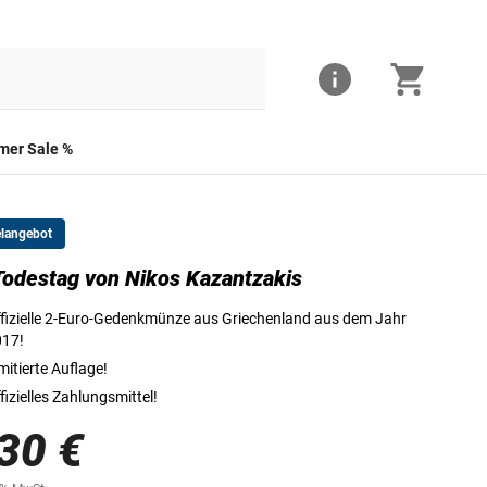
er Sale %
elangebot
Todestag von Nikos Kazantzakis
Die Vorderseite der 2-Euro-Münze
fizielle 2-Euro-Gedenkmünze aus Griechenland aus dem Jahr
017!
mitierte Auflage!
fizielles Zahlungsmittel!
30 €