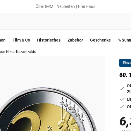
Über IMM
Neuheiten
Frei Haus
men
Film & Co
Historisches
Zubehör
Geschenke
% Summ
 von Nikos Kazantzakis
Einz
60. 
Of
2
Li
Of
6,