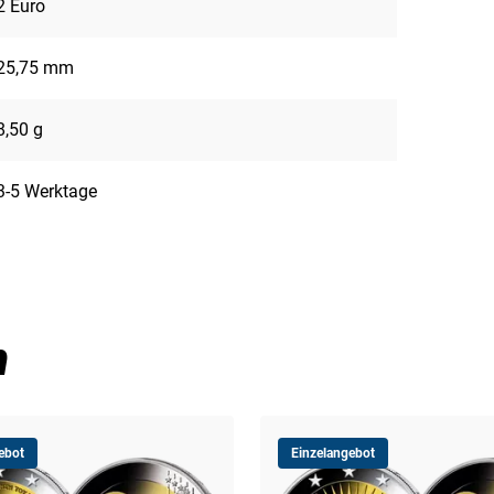
2 Euro
25,75 mm
8,50 g
3-5 Werktage
n
ebot
Einzelangebot