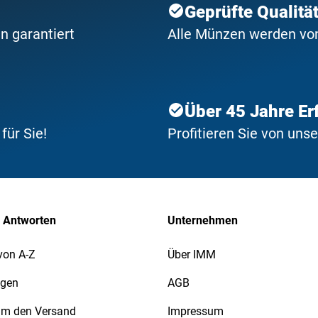
Geprüfte Qualitä
n garantiert
Alle Münzen werden von 
Über 45 Jahre Er
ür Sie!
Profitieren Sie von uns
 Antworten
Unternehmen
von A-Z
Über IMM
agen
AGB
 um den Versand
Impressum