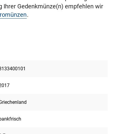
ng Ihrer Gedenkmünze(n) empfehlen wir
uromünzen
.
8133400101
2017
Griechenland
bankfrisch