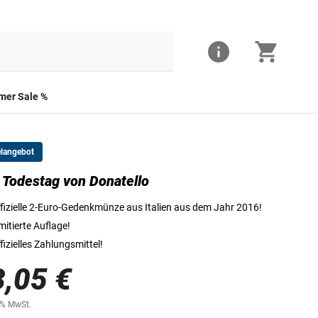
er Sale %
elangebot
 Todestag von Donatello
Die Vorderseite der 2-Euro-Münze
fizielle 2-Euro-Gedenkmünze aus Italien aus dem Jahr 2016!
mitierte Auflage!
fizielles Zahlungsmittel!
3,05 €
0% MwSt.