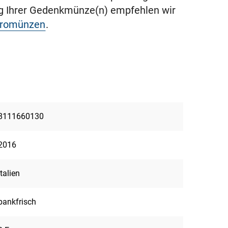
ng Ihrer Gedenkmünze(n) empfehlen wir
uromünzen
.
8111660130
2016
Italien
bankfrisch