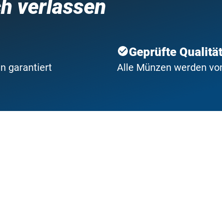
ch verlassen
Geprüfte Qualitä
n garantiert
Alle Münzen werden von 
Über 45 Jahre Er
ür Sie!
Profitieren Sie von uns
 Antworten
Unternehmen
von A-Z
Über IMM