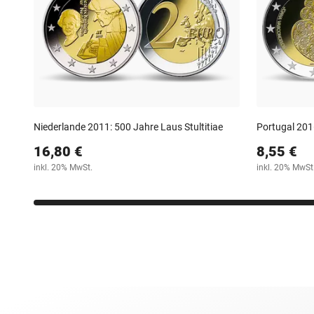
Niederlande 2011: 500 Jahre Laus Stultitiae
Portugal 2016
16,80 €
8,55 €
inkl. 20% MwSt.
inkl. 20% MwSt