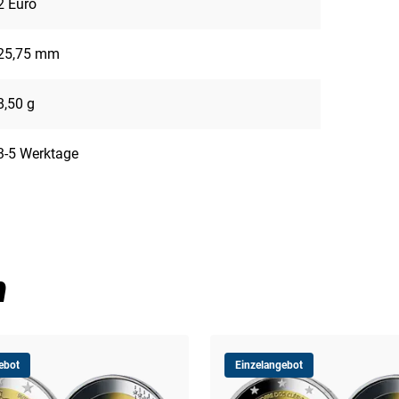
2 Euro
25,75 mm
8,50 g
3-5 Werktage
n
ebot
Einzelangebot