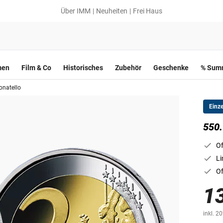
Über IMM
Neuheiten
Frei Haus
men
Film & Co
Historisches
Zubehör
Geschenke
% Summ
onatello
Einz
550.
Of
Li
Of
1
inkl. 2