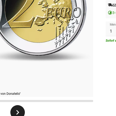
zz
3-
Men
Sofort 
 von Donatello''