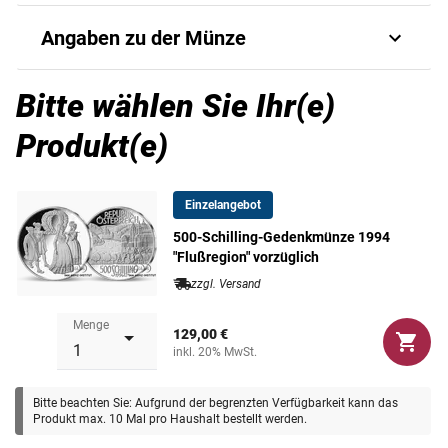
Die 500-Schilling-Silbermünzen aus Österreich gehören zu
Angaben zu der Münze
den außergewöhnlichsten und wertvollsten
Gedenkmünzen, die hierzulande geprägt wurden. Diese
G_IMM_7573880101_82
Münzen, die in den Jahren von 1980 - 2001 hauptsächlich
Bitte wählen Sie Ihr(e)
Art.-Nr.
21600109
als Gedenkausgaben herausgegeben wurden, sind nicht
Produkt(e)
nur aufgrund ihres hohen Nennwerts, sondern auch wegen
Ausgabejahr
1994
ihres beeindruckenden Designs und ihrer historischen
Bedeutung zu gesuchten Sammlerstücken geworden.
Einzelangebot
Ausgabeland
Österreich
Die vorliegende 500-Schilling Gedenkmünze aus dem
500-Schilling-Gedenkmünze 1994
Jahr 1994 wurde zum Thema "Flußregion" geprägt.
"Flußregion" vorzüglich
Material
Silber (925/1000)
zzgl. Versand
Prägequalität /
Polierte Platte oder
Menge
Erhaltung
vorzüglich
129,00 €
inkl. 20% MwSt.
Nennwert
500 Schilling
Bitte beachten Sie: Aufgrund der begrenzten Verfügbarkeit kann das
Produkt max. 10 Mal pro Haushalt bestellt werden.
Maße
37 mm