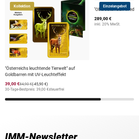
Kollektion
Einzelangebot
''Oberösterreich'' in edl
289,00 €
inkl. 20% MwSt.
"Österreichs leuchtende Tierwelt" auf
Goldbarren mit UV-Leuchteffekt
39,00 €
84,90 €
(-45,90 €)
30-Tage-Bestpreis: 39,00 €
steuerfrei
IMM-Newsletter