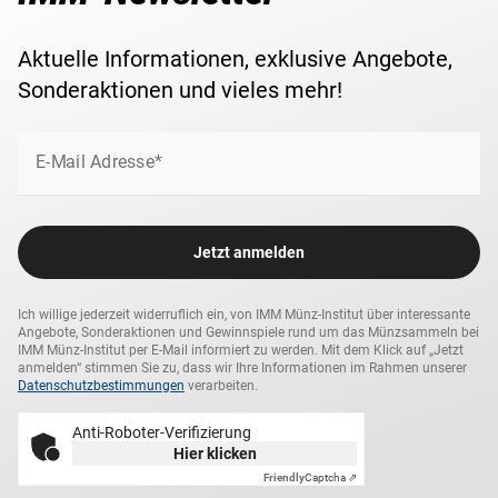
Aktuelle Informationen, exklusive Angebote,
Sonderaktionen und vieles mehr!
E-Mail Adresse*
Jetzt anmelden
Ich willige jederzeit widerruflich ein, von IMM Münz-Institut über interessante
Angebote, Sonderaktionen und Gewinnspiele rund um das Münzsammeln bei
IMM Münz-Institut per E-Mail informiert zu werden. Mit dem Klick auf „Jetzt
anmelden“ stimmen Sie zu, dass wir Ihre Informationen im Rahmen unserer
Datenschutzbestimmungen
verarbeiten.
Anti-Roboter-Verifizierung
Hier klicken
Friendly
Captcha ⇗