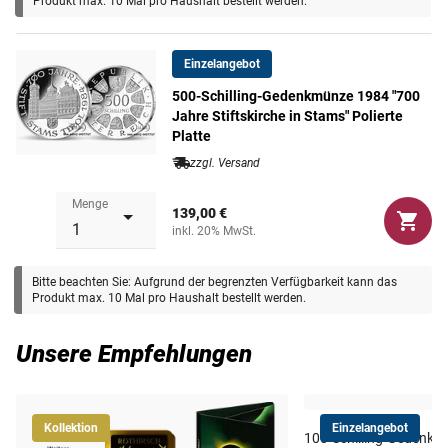
Produkt max. 10 Mal pro Haushalt bestellt werden.
Maße
37 mm
Einzelangebot
Gewicht
24 g
500-Schilling-Gedenkmünze 1984 "700
Jahre Stiftskirche in Stams" Polierte
Platte
zzgl. Versand
Menge
139,00 €
inkl. 20% MwSt.
Bitte beachten Sie: Aufgrund der begrenzten Verfügbarkeit kann das
Produkt max. 10 Mal pro Haushalt bestellt werden.
Unsere Empfehlungen
Kollektion
Einzelangebot
100-Schilling-Gedenk