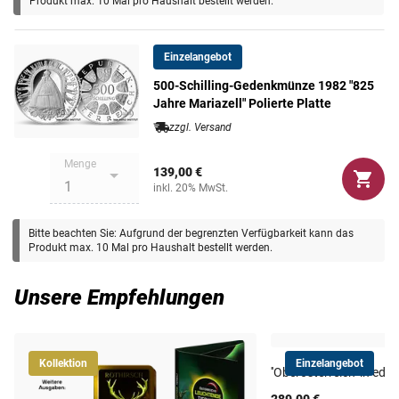
Produkt max. 10 Mal pro Haushalt bestellt werden.
Maße
38 mm
Einzelangebot
Gewicht
24 g
500-Schilling-Gedenkmünze 1982 "825
Jahre Mariazell" Polierte Platte
zzgl. Versand
Menge
139,00 €
inkl. 20% MwSt.
Bitte beachten Sie: Aufgrund der begrenzten Verfügbarkeit kann das
Produkt max. 10 Mal pro Haushalt bestellt werden.
Unsere Empfehlungen
Kollektion
Einzelangebot
''Oberösterreich'' in edl