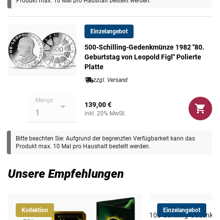
Produkt max. 10 Mal pro Haushalt bestellt werden.
Maße
38 mm
Einzelangebot
Gewicht
24 g
500-Schilling-Gedenkmünze 1982 "80.
Geburtstag von Leopold Figl" Polierte
Platte
zzgl. Versand
Menge
139,00 €
inkl. 20% MwSt.
Bitte beachten Sie: Aufgrund der begrenzten Verfügbarkeit kann das
Produkt max. 10 Mal pro Haushalt bestellt werden.
Unsere Empfehlungen
Kollektion
Einzelangebot
100-Schilling-Gedenk