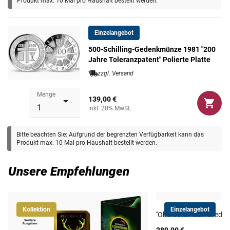
Produkt max. 10 Mal pro Haushalt bestellt werden.
Maße
38 mm
Einzelangebot
Gewicht
24 g
500-Schilling-Gedenkmünze 1981 "200
Jahre Toleranzpatent" Polierte Platte
zzgl. Versand
Menge
139,00 €
inkl. 20% MwSt.
Bitte beachten Sie: Aufgrund der begrenzten Verfügbarkeit kann das
Produkt max. 10 Mal pro Haushalt bestellt werden.
Unsere Empfehlungen
Kollektion
Einzelangebot
''Oberösterreich'' in edl