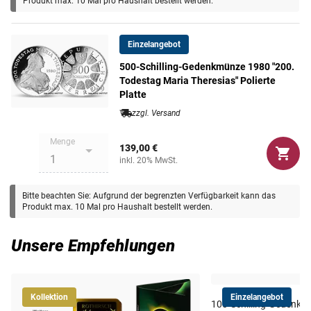
Produkt max. 10 Mal pro Haushalt bestellt werden.
Maße
38 mm
Einzelangebot
Gewicht
24 g
500-Schilling-Gedenkmünze 1980 "200.
Todestag Maria Theresias" Polierte
Platte
zzgl. Versand
Menge
139,00 €
inkl. 20% MwSt.
Bitte beachten Sie: Aufgrund der begrenzten Verfügbarkeit kann das
Produkt max. 10 Mal pro Haushalt bestellt werden.
Unsere Empfehlungen
Kollektion
Einzelangebot
100-Schilling-Gedenk