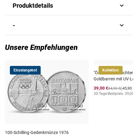
Produktdetails
50-Schilling-Gedenkmünze aus dem Jahr 1965
-
Ausgabethema: "Universität Wien"
Echtes Silber (900/1000)
Art.-Nr.
3833250103
Unsere Empfehlungen
Bester Erhaltungsgrad "vorzüglich" (vz)
Ausgabejahr
1965
Durchmesser von 34 mm
Einzelangebot
Kollektion
"Österreichs leuchtende
Ausgabeland
Österreich
Goldbarren mit UV-Leu
39,00 €
84,90 €
(-45,90 €)
30-Tage-Bestpreis: 39,00 €
Lieferzeit
3-5 Werktage
100-Schilling-Gedenkmünze 1976