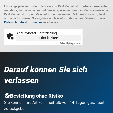
Ich willige jederzeit widerruflich ein, von IMM Münz-Institut über interessante
Angebote, Sonderaktionen und Gewinnspiele rund um das Münzsammeln bei
IMM Münz-Institut per E-Mail informiert zu werden. Mit dem Klick auf „Jetzt
anmelden“ stimmen Sie zu, dass wir Ihre Informationen im Rahmen unserer
Datenschutzbestimmungen
verarbeiten.
Anti-Roboter-Verifizierung
Hier klicken
Friendly
Captcha ⇗
Darauf können Sie sich
verlassen
Bestellung ohne Risiko
Sie können Ihre Artikel innerhalb von 14 Tagen garantiert
zurückgeben!