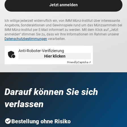
Jetzt anmelden
Ich willige jederzeit widerruflich ein, von IMM Münz-Institut über interessante
Angebote, Sonderaktionen und Gewinnspiele rund um das Münzsammeln bei
IMM Münz-Institut per E-Mail informiert zu werden. Mit dem Klick auf „Jetzt
anmelden“ stimmen Sie zu, dass wir Ihre Informationen im Rahmen unserer
Datenschutzbestimmungen
verarbeiten.
Anti-Roboter-Verifizierung
Hier klicken
Friendly
Captcha ⇗
Darauf können Sie sich
verlassen
Bestellung ohne Risiko