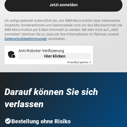
Jetzt anmelden
Ich willige jederzeit widerruflich ein, von IMM Münz-Institut über interessante
Angebote, Sonderaktionen und Gewinnspiele rund um das Münzsammeln bei
IMM Münz-Institut per E-Mail informiert zu werden. Mit dem Klick auf „Jetzt
anmelden“ stimmen Sie zu, dass wir Ihre Informationen im Rahmen unserer
Datenschutzbestimmungen
verarbeiten.
Anti-Roboter-Verifizierung
Hier klicken
Friendly
Captcha ⇗
Darauf können Sie sich
verlassen
Bestellung ohne Risiko