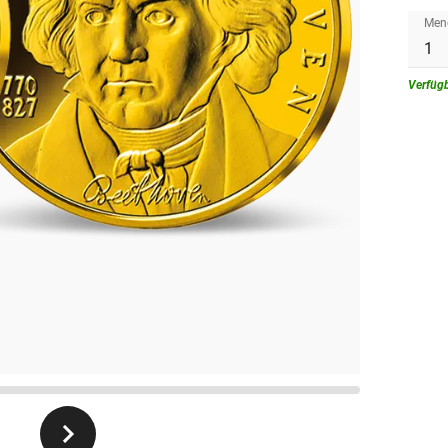
Men
Verfüg