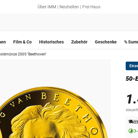
Über IMM
Neuheiten
Frei Haus
men
Film & Co
Historisches
Zubehör
Geschenke
% Summ
oldmünze 2005 ''Beethoven''
Einz
50-E
1
steuerfr
Ve
3