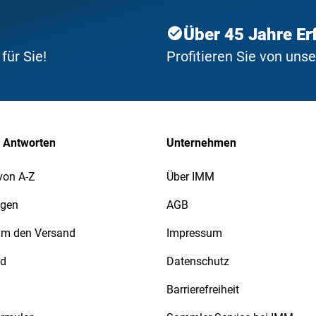
Über 45 Jahre Er
ür Sie!
Profitieren Sie von uns
 Antworten
Unternehmen
von A-Z
Über IMM
agen
AGB
 um den Versand
Impressum
nd
Datenschutz
Barrierefreiheit