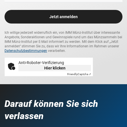
Jetzt anmelden
Ich willige jederzeit widerruflich ein, von IMM Münz-Institut über interessante
Angebote, Sonderaktionen und Gewinnspiele rund um das Münzsammeln bei
IMM Münz-Institut per E-Mail informiert zu werden. Mit dem Klick auf „Jetzt
anmelden“ stimmen Sie zu, dass wir Ihre Informationen im Rahmen unserer
Datenschutzbestimmungen
verarbeiten.
Anti-Roboter-Verifizierung
Hier klicken
Friendly
Captcha ⇗
Darauf können Sie sich
verlassen