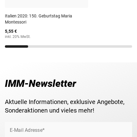
aus dem Jahr 2014 wurde zum Thema ''450. Geburtstag
von Galileo Galilei'' verausgabt.
Maße
25,75 mm
Italien 2020: 150. Geburtstag Maria
Montessori
Ihre 2-Euro-Gedenkmünze erhalten Sie in einer
Gewicht
8,50 g
5,55 €
schützenden Münz-Kapsel zugesandt. Für eine
inkl. 20% MwSt.
komfortable und sichere Verwahrung Ihrer
Lieferzeit
3-5 Werktage
Gedenkmünze(n) empfehlen wir das passende
Aufbewahrungsalbum für 2-Euromünzen
.
IMM-Newsletter
Aktuelle Informationen, exklusive Angebote,
Sonderaktionen und vieles mehr!
E-Mail Adresse*