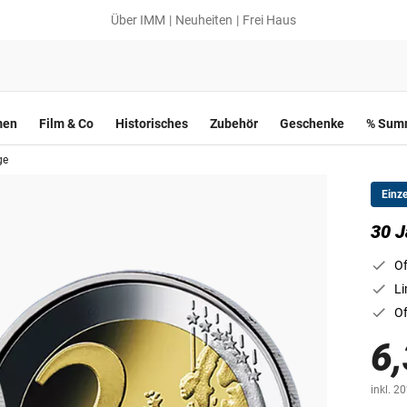
Über IMM
Neuheiten
Frei Haus
men
Film & Co
Historisches
Zubehör
Geschenke
% Summ
ge
Einz
30 J
Of
Li
Of
6,
inkl. 2