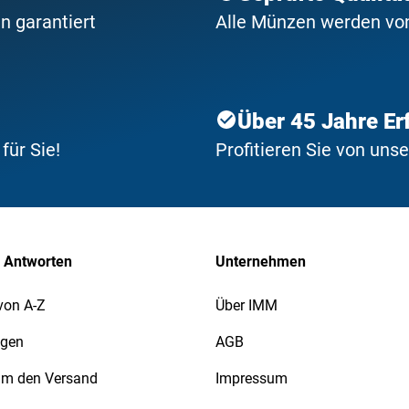
n garantiert
Alle Münzen werden von 
Über 45 Jahre Er
ür Sie!
Profitieren Sie von uns
 Antworten
Unternehmen
von A-Z
Über IMM
agen
AGB
 um den Versand
Impressum