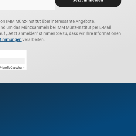
Jetzt anmelden
n, von IMM Münz-Institut über interessante Angebote,
und um das Münzsammeln bei IMM Münz-Institut per E-Mail
auf „Jetzt anmelden“ stimmen Sie zu, dass wir Ihre Informationen
stimmungen
verarbeiten.
Friendly
Captcha ⇗
t