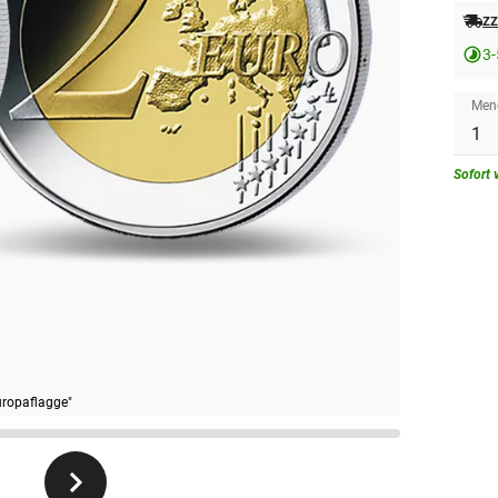
zz
3-
Men
Sofort 
uropaflagge"