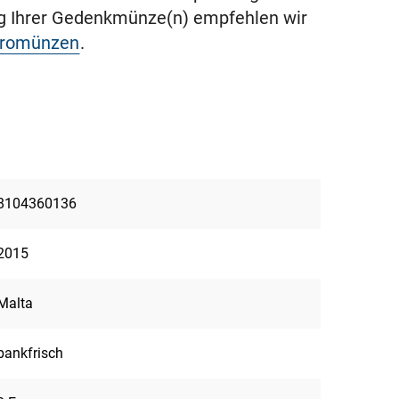
ng Ihrer Gedenkmünze(n) empfehlen wir
uromünzen
.
8104360136
2015
Malta
bankfrisch