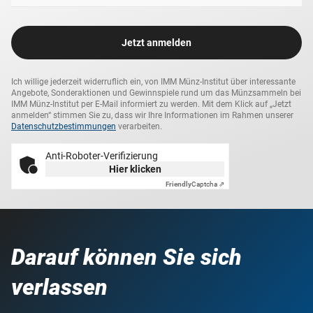
Jetzt anmelden
Ich willige jederzeit widerruflich ein, von IMM Münz-Institut über interessante
Angebote, Sonderaktionen und Gewinnspiele rund um das Münzsammeln bei
IMM Münz-Institut per E-Mail informiert zu werden. Mit dem Klick auf „Jetzt
anmelden“ stimmen Sie zu, dass wir Ihre Informationen im Rahmen unserer
Datenschutzbestimmungen
verarbeiten.
Anti-Roboter-Verifizierung
Hier klicken
Friendly
Captcha ⇗
Darauf können Sie sich
verlassen