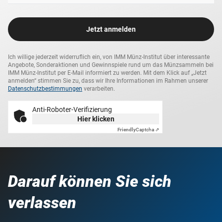
Jetzt anmelden
Ich willige jederzeit widerruflich ein, von IMM Münz-Institut über interessante
Angebote, Sonderaktionen und Gewinnspiele rund um das Münzsammeln bei
IMM Münz-Institut per E-Mail informiert zu werden. Mit dem Klick auf „Jetzt
anmelden“ stimmen Sie zu, dass wir Ihre Informationen im Rahmen unserer
Datenschutzbestimmungen
verarbeiten.
Anti-Roboter-Verifizierung
Hier klicken
Friendly
Captcha ⇗
Darauf können Sie sich
verlassen