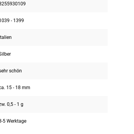
8255930109
1039 - 1399
Italien
Silber
sehr schön
ca. 15 - 18 mm
zw. 0,5 - 1 g
3-5 Werktage