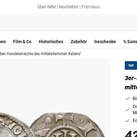
Über IMM
Neuheiten
Frei Haus
men
Film & Co
Historisches
Zubehör
Geschenke
% Summ
oßen Handelsmächte des mittelalterlichen Italiens"
Set
3er-
mitt
Bi
Do
Mi
Ec
4