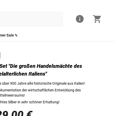
er Sale %
Set "Die großen Handelsmächte des
Denar | Italien, Lucca; 1039 - 1125 | ca. 1 g Silber | ⌀ ca. 16 mm | seh
elalterlichen Italiens"
s über 900 Jahre alte historische Originale aus Italien!
kumentation der wirtschaftlichen Entwicklung des
ttelmeerraums!
htes Silber in sehr schöner Erhaltung!
29,00 €