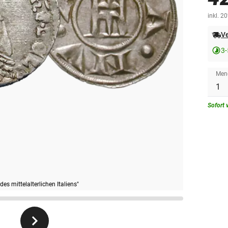
inkl. 2
Ve
3-
Men
Sofort 
s mittelalterlichen Italiens"